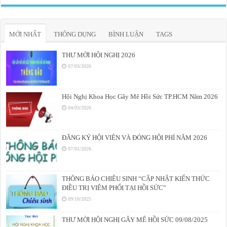
MỚI NHẤT
THÔNG DỤNG
BÌNH LUẬN
TAGS
THƯ MỜI HỘI NGHỊ 2026
07/03/2026
Hội Nghị Khoa Học Gây Mê Hồi Sức TP.HCM Năm 2026
04/03/2026
ĐĂNG KÝ HỘI VIÊN VÀ ĐÓNG HỘI PHÍ NĂM 2026
07/01/2026
THÔNG BÁO CHIÊU SINH “CẬP NHẬT KIẾN THỨC
ĐIỀU TRỊ VIÊM PHỔI TẠI HỒI SỨC”
09/10/2025
THƯ MỜI HỘI NGHỊ GÂY MÊ HỒI SỨC 09/08/2025