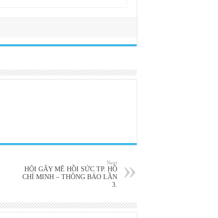
Next
HỘI GÂY MÊ HỒI SỨC TP. HỒ
CHÍ MINH – THÔNG BÁO LẦN
3.