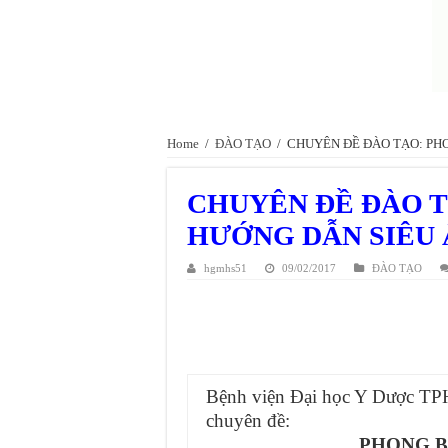
Home
/
ĐÀO TẠO
/
CHUYÊN ĐỀ ĐÀO TẠO: PH
CHUYÊN ĐỀ ĐÀO T
HƯỚNG DẪN SIÊU
hgmhs51
09/02/2017
ĐÀO TẠO
Bệnh viện Đại học Y Dược TPHC
chuyên đề:
PHONG B