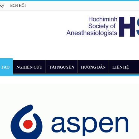
 Ký
BCH HỘI
 TẠO
NGHIÊN CỨU
TÀI NGUYÊN
HƯỚNG DẪN
LIÊN HỆ