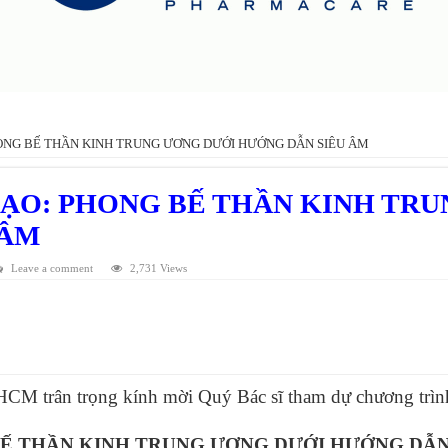
ONG BẾ THẦN KINH TRUNG ƯƠNG DƯỚI HƯỚNG DẪN SIÊU ÂM
ẠO: PHONG BẾ THẦN KINH TR
 ÂM
Leave a comment
2,731 Views
M trân trọng kính mời Quý Bác sĩ tham dự chương trình 
Ế THẦN KINH TRUNG ƯƠNG DƯỚI HƯỚNG DẪN