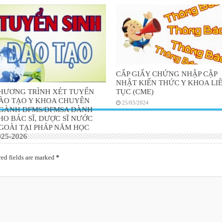
CẤP GIẤY CHỨNG NHẬP CẬP
NHẬT KIẾN THỨC Y KHOA LI
HƯƠNG TRÌNH XÉT TUYỂN
TỤC (CME)
ÀO TẠO Y KHOA CHUYÊN
25/03/2024
GÀNH DFMS/DFMSA DÀNH
HO BÁC SĨ, DƯỢC SĨ NƯỚC
GOÀI TẠI PHÁP NĂM HỌC
025-2026
20/11/2024
ed fields are marked
*