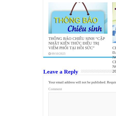
THÔNG BÁO CHIÊU SINH “CẬP
NHẬT KIẾN THỨC ĐIỀU TRỊ
C
VIÊM PHỔI TẠI HỒI SỨC”
Đ
09/10/2025
N
C
N
Leave a Reply
2
Your email address will not be published.
Requir
Comment